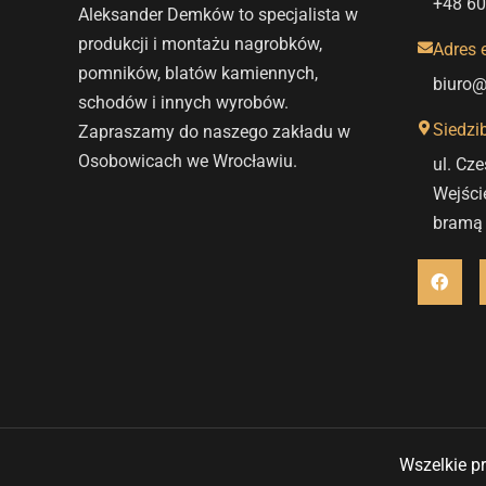
+48 60
Aleksander Demków to specjalista w
produkcji i montażu nagrobków,
Adres 
pomników, blatów kamiennych,
biuro
schodów i innych wyrobów.
Siedzi
Zapraszamy do naszego zakładu w
Osobowicach we Wrocławiu.
ul. Cz
Wejści
bramą
F
a
c
e
b
o
o
k
Wszelkie p