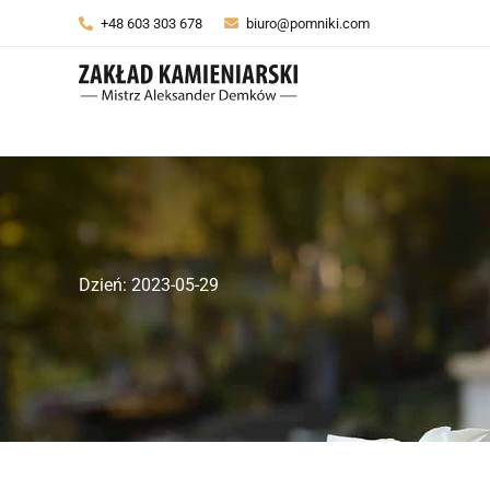
Przejdź
+48 603 303 678
biuro@pomniki.com
do
treści
Dzień:
2023-05-29