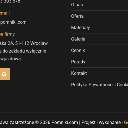
3 303 678
O nas
email
Oferta
@pomniki.com
Materiały
ba firmy
Galeria
eska 2A, 51-112 Wrocław
Cennik
e do zakładu wyłącznie
 wjazdową
Porady
G
Kontakt
o
o
g
Polityka Prywatności i Cook
l
e
rawa zastrzeżone © 2026 Pomniki.com | Projekt i wykonanie -
Go